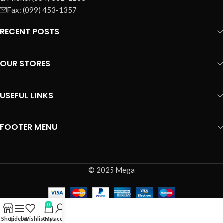
Fax: (099) 453-1357
RECENT POSTS
OUR STORES
USEFUL LINKS
FOOTER MENU
© 2025 Mega
0
Shop
Sidebar
Wishlist
Cart
My account