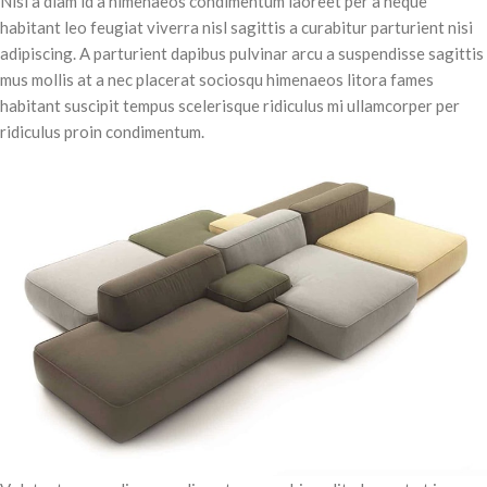
Nisi a diam id a himenaeos condimentum laoreet per a neque
habitant leo feugiat viverra nisl sagittis a curabitur parturient nisi
adipiscing. A parturient dapibus pulvinar arcu a suspendisse sagittis
mus mollis at a nec placerat sociosqu himenaeos litora fames
habitant suscipit tempus scelerisque ridiculus mi ullamcorper per
ridiculus proin condimentum.