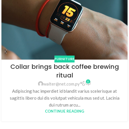
FURNITURE
Collar brings back coffee brewing
ritual
0
walter@net.com.py
Adipiscing hac imperdiet id blandit varius scelerisque at
sagittis libero dui dis volutpat vehicula mus sed ut. Lacinia
dui rutrum arcu...
CONTINUE READING