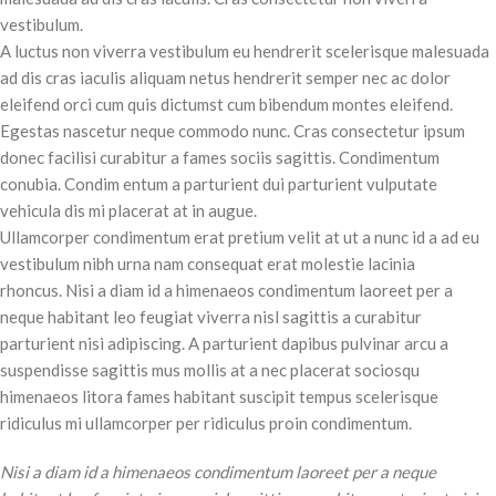
vestibulum.
A luctus non viverra vestibulum eu hendrerit scelerisque malesuada
ad dis cras iaculis aliquam netus hendrerit semper nec ac dolor
eleifend orci cum quis dictumst cum bibendum montes eleifend.
Egestas nascetur neque commodo nunc. Cras consectetur ipsum
donec facilisi curabitur a fames sociis sagittis. Condimentum
conubia. Condim entum a parturient dui parturient vulputate
vehicula dis mi placerat at in augue.
Ullamcorper condimentum erat pretium velit at ut a nunc id a ad eu
vestibulum nibh urna nam consequat erat molestie lacinia
rhoncus. Nisi a diam id a himenaeos condimentum laoreet per a
neque habitant leo feugiat viverra nisl sagittis a curabitur
parturient nisi adipiscing. A parturient dapibus pulvinar arcu a
suspendisse sagittis mus mollis at a nec placerat sociosqu
himenaeos litora fames habitant suscipit tempus scelerisque
ridiculus mi ullamcorper per ridiculus proin condimentum.
Nisi a diam id a himenaeos condimentum laoreet per a neque