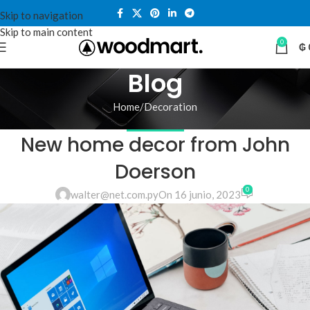
Skip to navigation
Skip to main content
0
₲
Blog
Home
Decoration
DECORATION
New home decor from John
Doerson
0
walter@net.com.py
On 16 junio, 2023