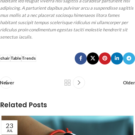
habitant leo feugiat viverra nisl sagittis a curabitur parturient nisi
adipiscing. A parturient dapibus pulvinar arcu a suspendisse sagittis
mus mollis at a nec placerat sociosqu himenaeos litora fames
habitant suscipit tempus scelerisque ridiculus mi ullamcorper per
ridiculus proin condimentum egestas taciti molestie hendrerit sit
senectus iaculis.
chair
Table
Trends
Newer
Older
Related Posts
23
JUL